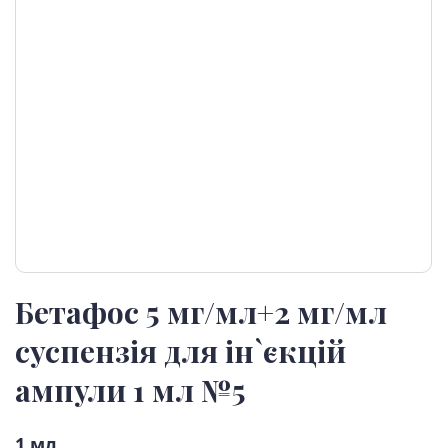
Бетафос 5 мг/мл+2 мг/мл
суспензія для ін`єкцій
ампули 1 мл №5
1 мл