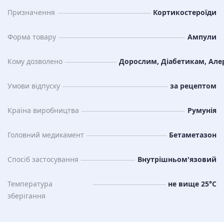
Призначення
Кортикостероїди
Форма товару
Ампули
Кому дозволено
Дорослим, Діабетикам, Алер
Умови відпуску
за рецептом
Країна виробництва
Румунія
Головний медикамент
Бетаметазон
Спосіб застосування
Внутрішньом'язовий
Температура
не вище 25°C
зберiгання