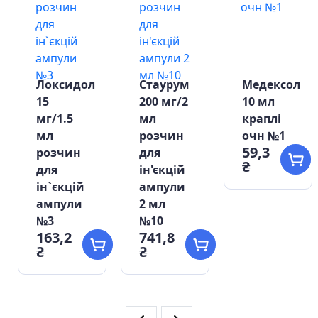
Локсидол
Стаурум
Медексол
15
200 мг/2
10 мл
мг/1.5
мл
краплі
мл
розчин
очн №1
59,3
розчин
для
₴
для
ін'єкцій
ін`єкцій
ампули
ампули
2 мл
№3
№10
163,2
741,8
₴
₴