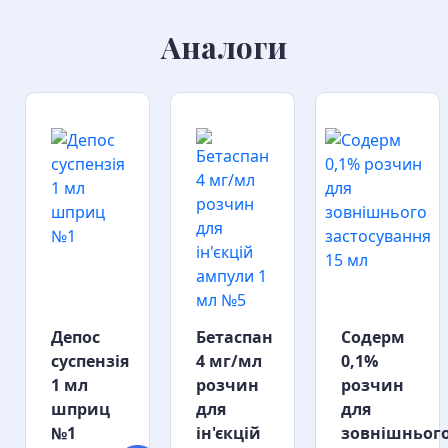
Аналоги
Депос
Бетаспан
Содерм
суспензія
4 мг/мл
0,1%
1 мл
розчин
розчин
шприц
для
для
№1
ін'єкцій
зовнішньог