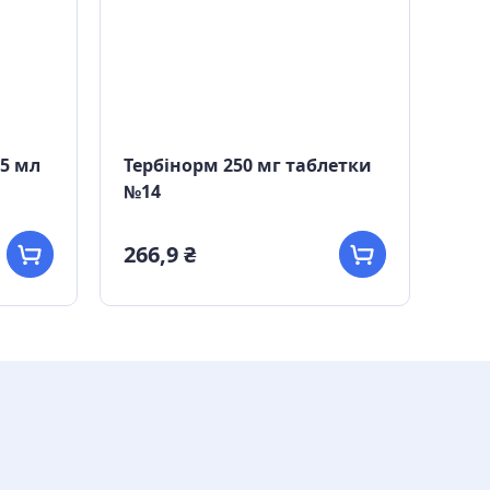
 5 мл
Тербінорм 250 мг таблетки
Мед
№14
мл 
266,9 ₴
163