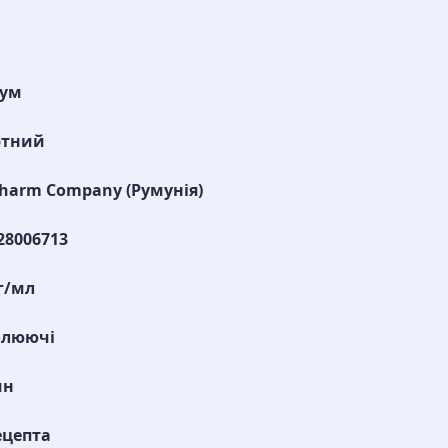
рум
ртний
arm Company (Румунія)
28006713
г/мл
олюючі
ин
ецепта