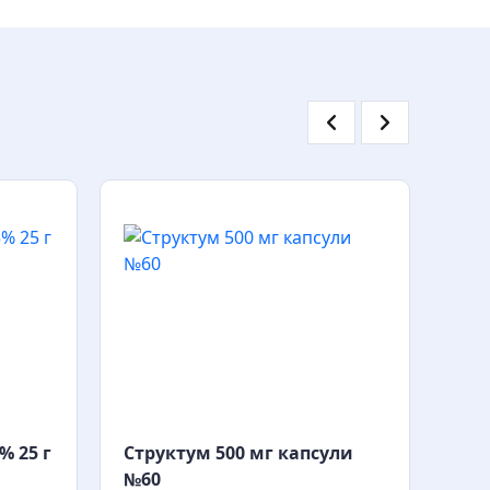
% 25 г
Структум 500 мг капсули
Хон
№60
мл 