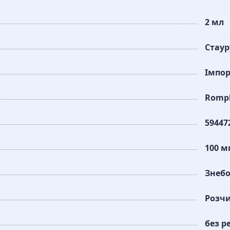
2 мл
Стау
Імпо
Romph
59447
100 м
Знеб
Розч
без р