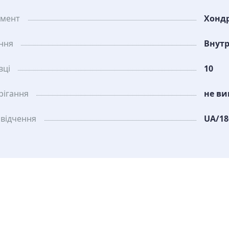
амент
Хондр
ання
Внут
вці
10
рiгання
не ви
свідчення
UA/18