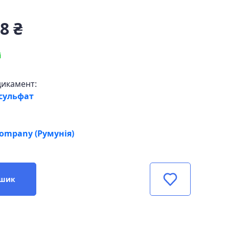
8 ₴
і
дикамент:
сульфат
mpany (Румунія)
ошик