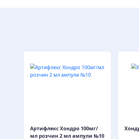
ин
Артифлекс Хондро 100мг/
Хондр
и
мл розчин 2 мл ампули №10