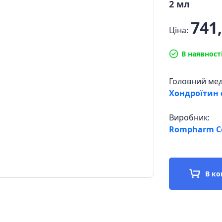
2 мл
741,
Ціна:
В наявност
Головний ме
Хондроїтин 
Виробник:
Rompharm Co
В к