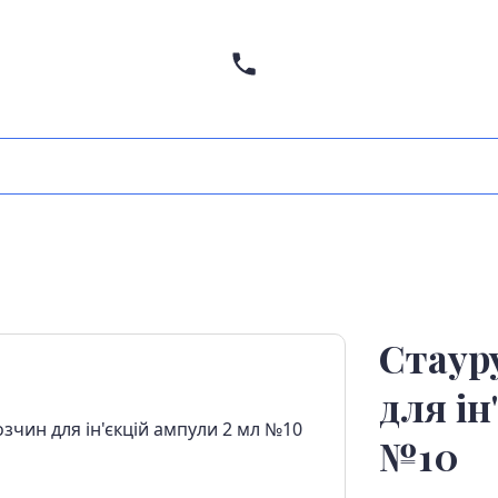
Стаур
для ін
№10