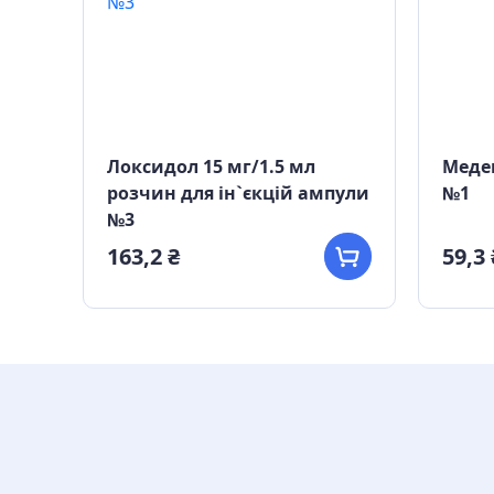
ин
Локсидол 15 мг/1.5 мл
Медек
л
розчин для ін`єкцій ампули
№1
№3
163,2 ₴
59,3 