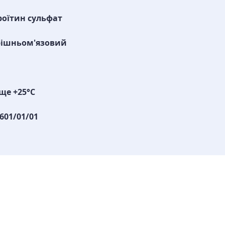
оїтин сульфат
рішньом'язовий
ще +25°С
601/01/01