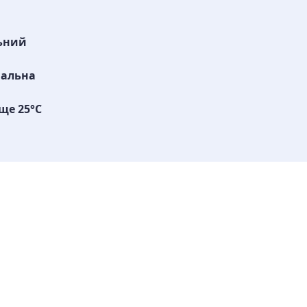
ьний
мальна
ще 25°C