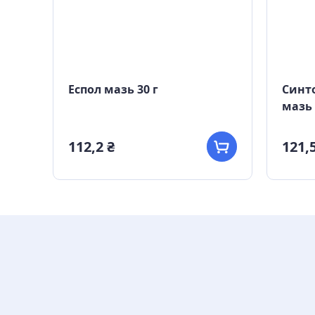
Еспол мазь 30 г
Синто
мазь 
112,2 ₴
121,5