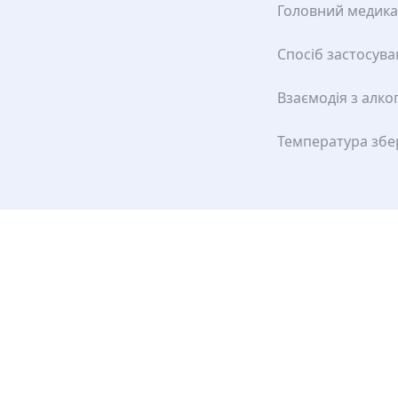
Головний медик
Спосіб застосув
Взаємодія з алко
Температура збе