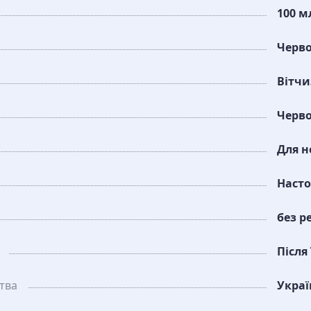
100 м
Черво
Вітч
Черво
Для н
Наст
без р
Після
тва
Украї