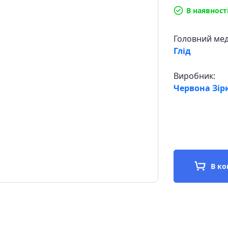
В наявност
Головний ме
Глід
Виробник:
Червона Зірк
В к