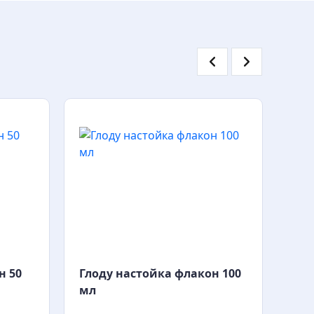
н 50
Глоду настойка флакон 100
Гло
мл
мл