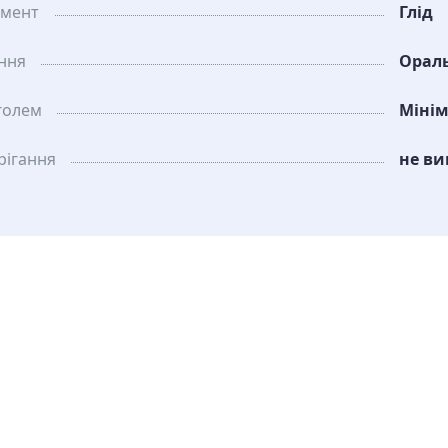
амент
Глід
ання
Орал
голем
Міні
рiгання
не ви