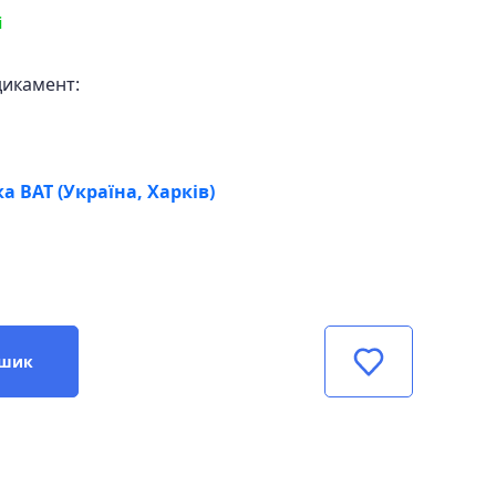
і
дикамент:
а ВАТ (Україна, Харків)
ошик