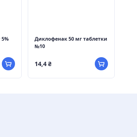
 5%
Диклофенак 50 мг таблетки
Дик
№10
40 г
14,4 ₴
36,