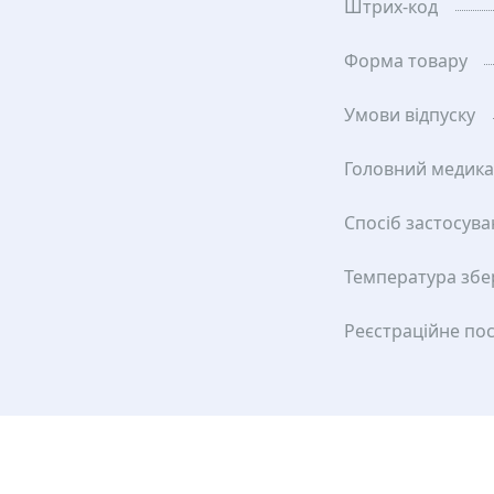
Штрих-код
Форма товару
Умови відпуску
Головний медик
Спосіб застосув
Температура збе
Реєстраційне по