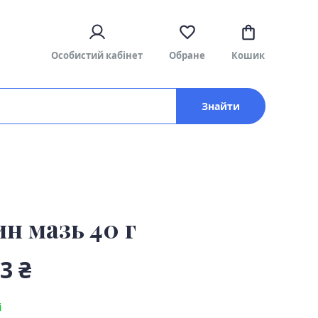
Особистий кабінет
Обране
Кошик
Знайти
н мазь 40 г
3 ₴
і