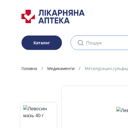
Каталог
Головна
Медикаменти
Метилурацил,сульфад