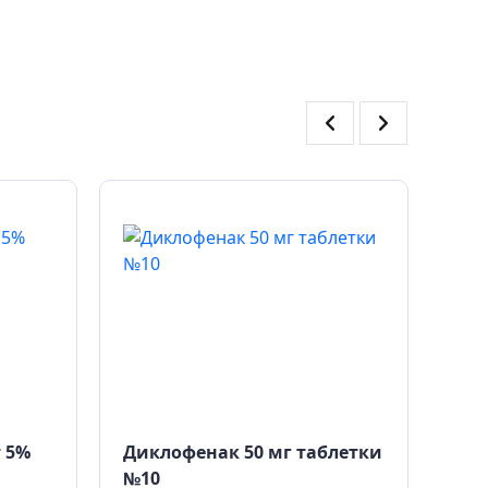
 5%
Диклофенак 50 мг таблетки
Дик
№10
40 г