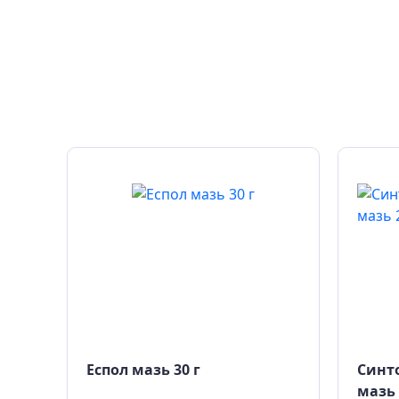
сули
Еспол мазь 30 г
Синто
мазь 