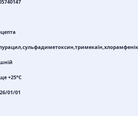
05740147
ецепта
лурацил,сульфадиметоксин,тримекаїн,хлорамфені
ішній
ще +25°С
26/01/01