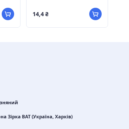
14,4 ₴
36,
изняний
на Зірка ВАТ (Україна, Харків)