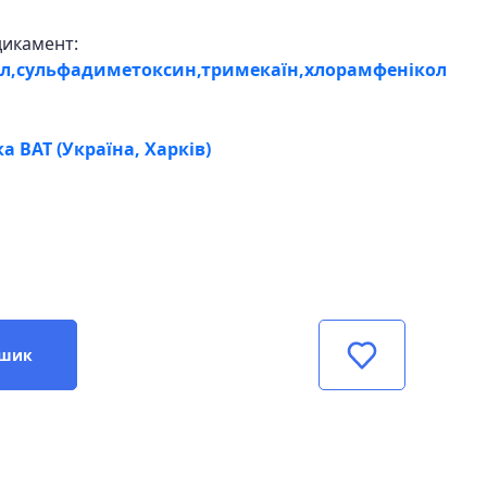
дикамент:
л,сульфадиметоксин,тримекаїн,хлорамфенікол
а ВАТ (Україна, Харків)
ошик