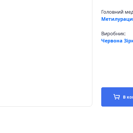
Головний ме
Метилураци
Виробник:
Червона Зірк
В к