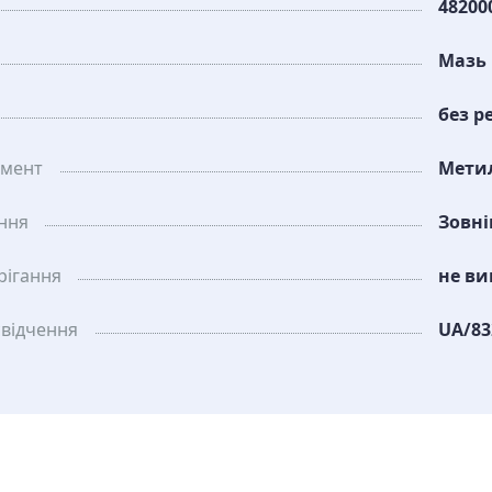
48200
Мазь
без р
амент
Мети
ання
Зовн
рiгання
не ви
свідчення
UA/83