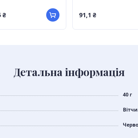
 ₴
91,1 ₴
Детальна інформація
40 г
Вітч
Черво