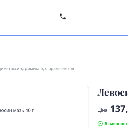
иметоксин,тримекаїн,хлорамфенікол
Левоси
137,
Ціна:
В наявност