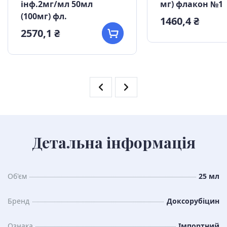
інф.2мг/мл 50мл
мг) флакон №1
(100мг) фл.
1460,4 ₴
2570,1 ₴
Детальна інформація
Об'єм
25 мл
Бренд
Доксорубіцин
Ознака
Імпортний