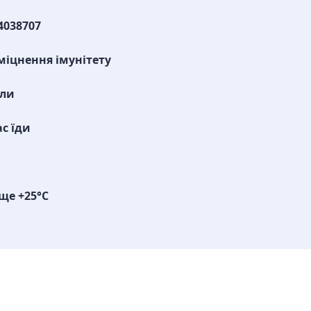
4038707
міцнення імунітету
ули
ас їди
ще +25°С