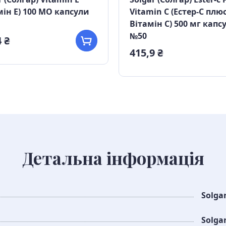
мін Е) 100 МО капсули
Vitamin C (Естер-С плю
Вітамін С) 500 мг капс
№50
 ₴
415,9 ₴
Детальна інформація
Solga
Solga