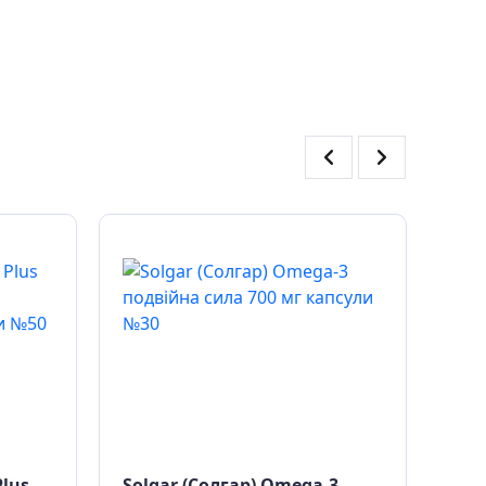
Plus
Solgar (Солгар) Omega-3
Sol