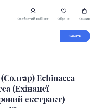
Особистий кабінет
Обране
Кошик
Знайти
 (Солгар) Echinacea
ea (Ехінацеї
ровий екстракт)