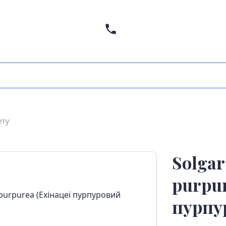
ету
Solgar
purpur
пурпу