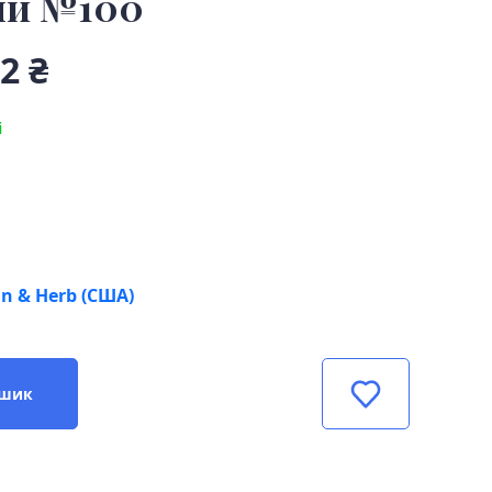
ли №100
2 ₴
і
in & Herb (США)
ошик