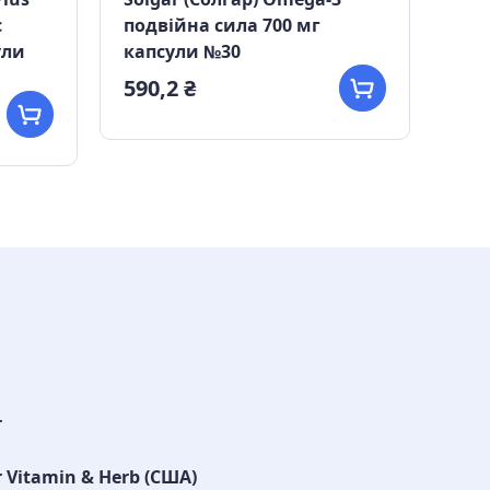
с
подвійна сила 700 мг
кон
ули
капсули №30
кап
590,2 ₴
629
r
r Vitamin & Herb (США)