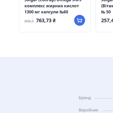
 D3
комплекс жирних кислот
(Віта
1300 мг капсули №60
№ 50
763,73 ₴
257,4
898,5
Бренд
Виробник