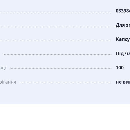
03398
Для з
Капс
Під ч
вці
100
рiгання
не ви