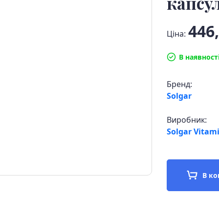
капсу
446,
Ціна:
В наявност
Бренд:
Solgar
Виробник:
Solgar Vitam
В к