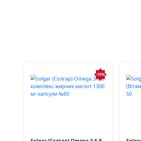
-15%
Solgar (Солгар) Omega 3-6-9
Solga