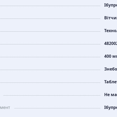
Ібупр
Вітч
Техно
48200
400 м
Знеб
Табле
Не ма
амент
Ібупр