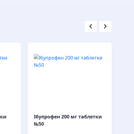
тки
Ібупрофен 200 мг таблетки
Нур
№50
№6