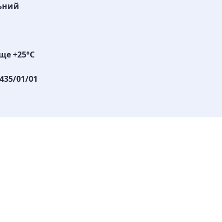
ьний
ще +25°С
435/01/01