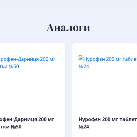
Аналоги
офен-Дарниця 200 мг
Нурофєн 200 мг табле
етки №50
№24