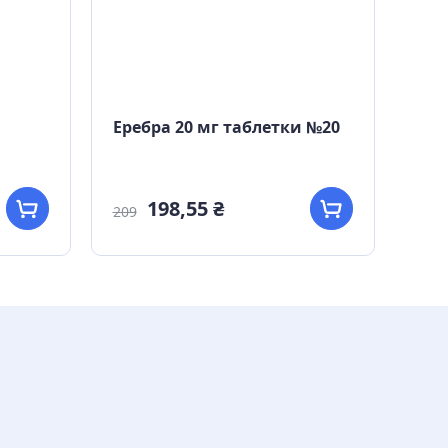
Еребра 20 мг таблетки №20
Лев
таб
198,55 ₴
166
209