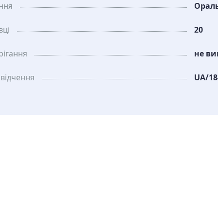
ання
Орал
вці
20
рiгання
не ви
свідчення
UA/18