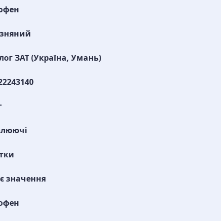
офен
изняний
лог ЗАТ (Україна, Умань)
22243140
г
олюючі
тки
є значення
офен