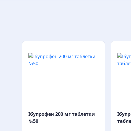
и
Ібупрофен 200 мг таблетки
Ібупр
№50
табл