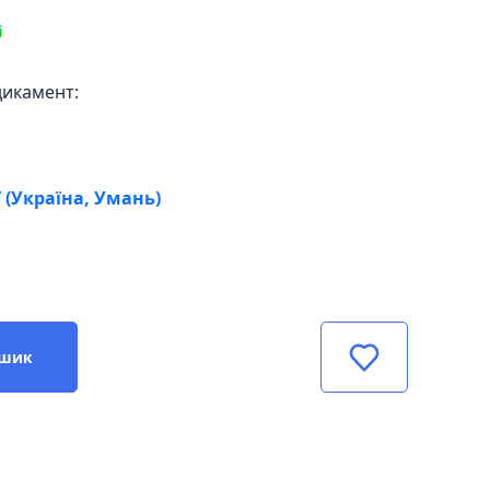
і
дикамент:
 (Україна, Умань)
ошик