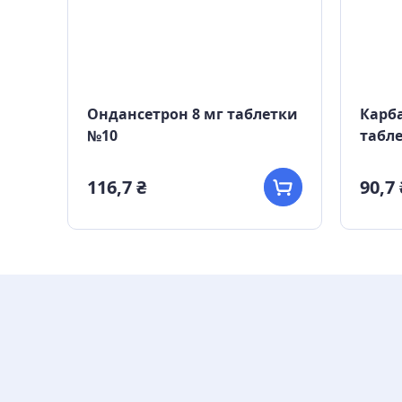
етки
Ондансетрон 8 мг таблетки
Карба
№10
табл
116,7 ₴
90,7 