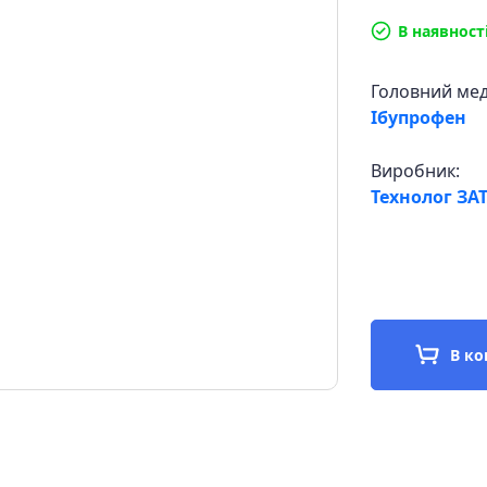
В наявност
Головний ме
Ібупрофен
Виробник:
Технолог ЗАТ
В к