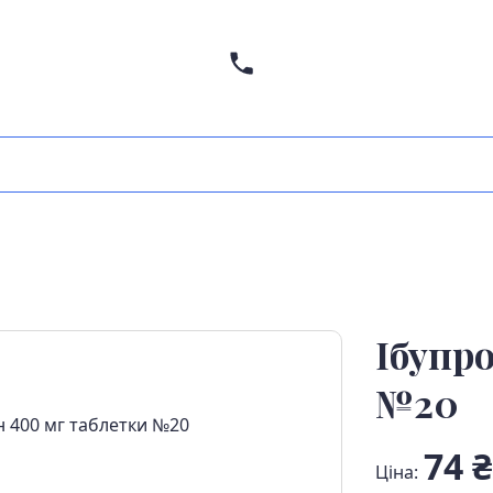
Ібупр
№20
74 ₴
Ціна: