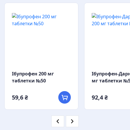
Ібупрофен 200 мг
Ібупрофен-Дар
таблетки №50
мг таблетки №
59,6 ₴
92,4 ₴