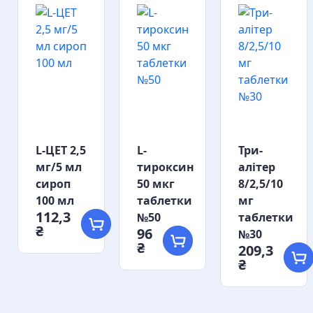
L-ЦЕТ 2,5
L-
Три-
мг/5 мл
тироксин
алітер
сироп
50 мкг
8/2,5/10
100 мл
таблетки
мг
112,3
№50
таблетки
₴
96
№30
₴
209,3
₴