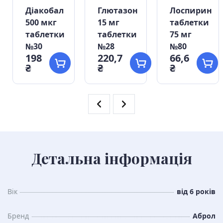
Діакобал
Глютазон
Лоспирин
500 мкг
15 мг
таблетки
таблетки
таблетки
75 мг
№30
№28
№80
198
220,7
66,6
₴
₴
₴
Детальна інформація
Вік
від 6 років
Бренд
Аброл