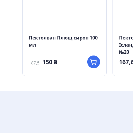
5
Пектолван Плющ сироп 100
Пекто
мл
Іслан
№20
150 ₴
167,6
187,5