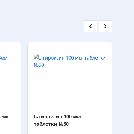
Хемі
L-тироксин 100 мкг
таблетки №50