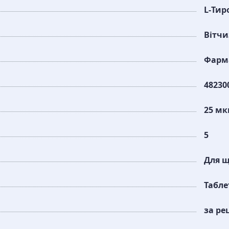
L-Тир
Вітч
Фарма
48230
25 мк
5
Для щ
Табле
за ре