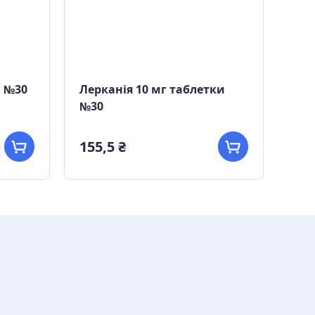
и №30
Лерканія 10 мг таблетки
Лес
№30
кап
155,5 ₴
155