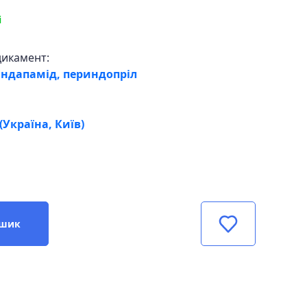
і
дикамент:
індапамід, периндопріл
Україна, Київ)
ошик