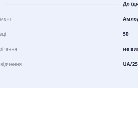
До їд
амент
Амлод
вці
50
рiгання
не ви
свідчення
UA/25