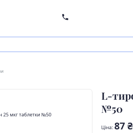
зи
L-тир
№50
87 ₴
Ціна: