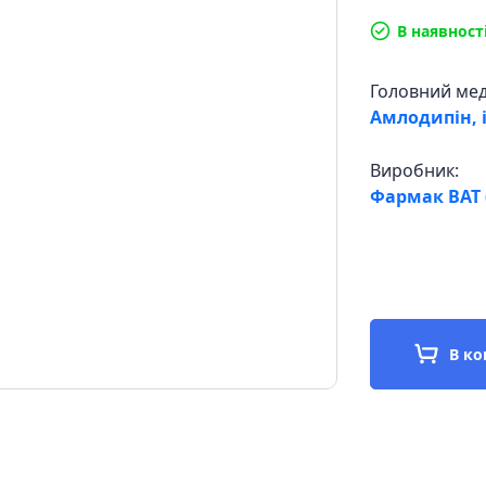
В наявност
Головний ме
Амлодипін, 
Виробник:
Фармак ВАТ (
В к