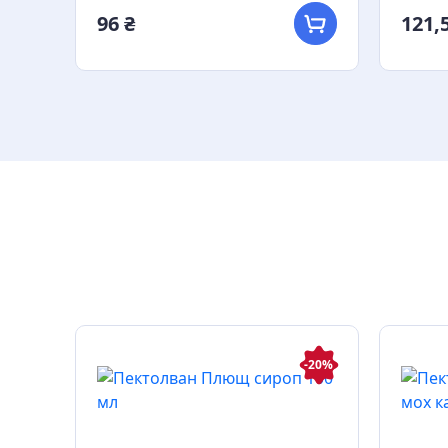
96 ₴
121,5
-5%
-20%