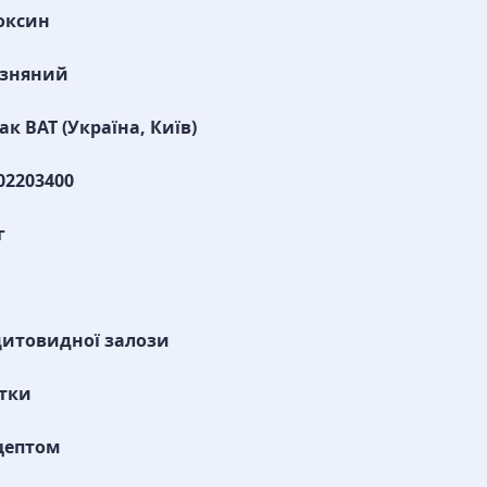
оксин
изняний
к ВАТ (Україна, Київ)
02203400
г
итовидної залози
тки
цептом