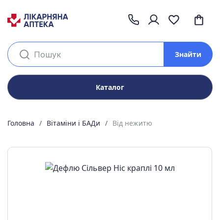
Знайти
Каталог
Головна
Вітаміни і БАДи
Від нежитю