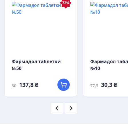
72%
Фармадол таблетки
Фармадол табл
№50
№10
137,8 ₴
30,3 ₴
80
77,5