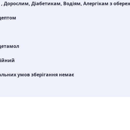
 , Дорослим, Діабетикам, Водіям, Алергікам з обере
цептом
цетамол
зійний
альних умов зберігання немає