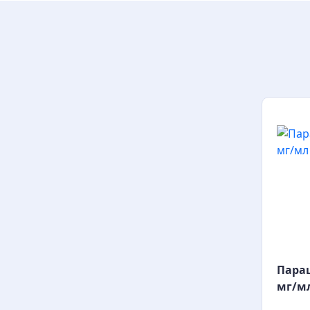
Парац
мг/мл