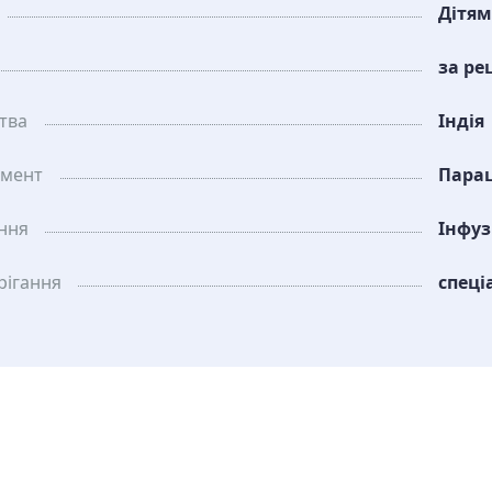
Дітям
за ре
тва
Індія
амент
Пара
ання
Інфу
рiгання
спеці