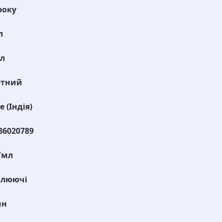
 року
л
ол
ртний
 (Індія)
86020789
/мл
олюючі
ин