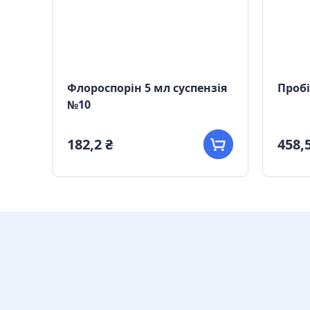
Флороспорін 5 мл суспензія
Пробі
10
№10
182,2 ₴
458,5