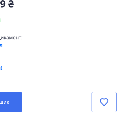
9 ₴
і
дикамент:
л
)
ошик