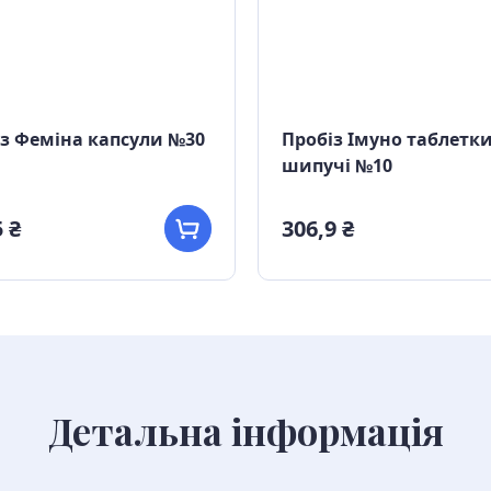
з Феміна капсули №30
Пробіз Імуно таблетк
шипучі №10
 ₴
306,9 ₴
Детальна інформація