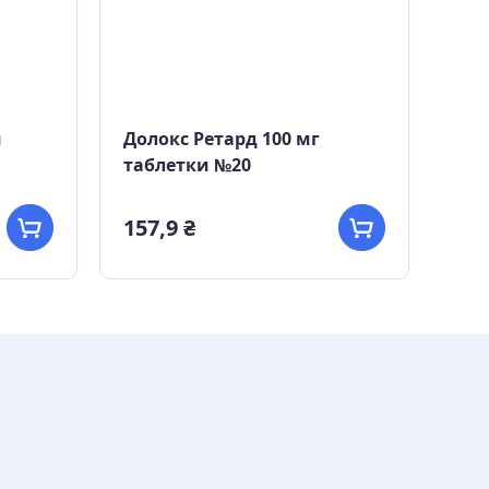
и
Долокс Ретард 100 мг
Тра
таблетки №20
ін'
157,9 ₴
608