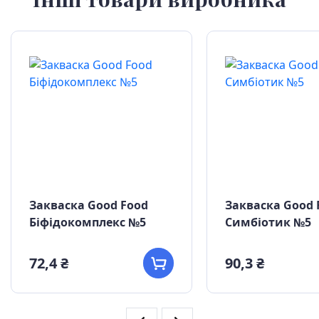
Закваска Good Food
Закваска Good 
Біфідокомплекс №5
Симбіотик №5
72,4 ₴
90,3 ₴