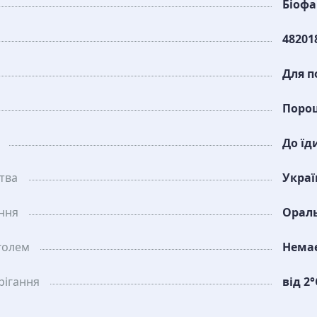
Біофа
48201
Для п
Поро
До їд
тва
Украї
ання
Орал
голем
Нема
рiгання
від 2°