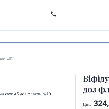
кцій ШКТ
Біфід
доз ф
324,
Ціна: