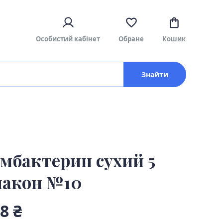
Особистий кабінет
Обране
Кошик
Знайти
умбактерин сухий 5
лакон №10
8 ₴