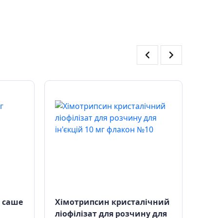
г саше
Хімотрипсин кристалічний
Сом
ліофілізат для розчину для
роз