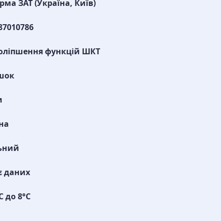
рма ЗАТ (Україна, Київ)
87010786
оліпшення функцій ШКТ
шок
и
на
ьний
є даних
C до 8°C