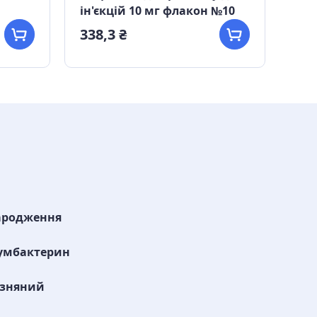
ін'єкцій 10 мг флакон №10
338,3 ₴
213
ародження
думбактерин
изняний