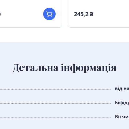
₴
245,2 ₴
Детальна інформація
від н
Біфі
Вітч