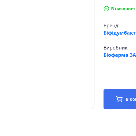
В наявност
Бренд:
Біфідумбак
Виробник:
Біофарма ЗАТ
В к