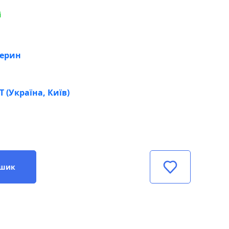
і
терин
 (Україна, Київ)
ошик