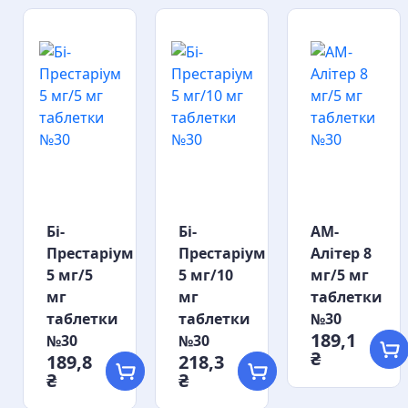
Бі-
Бі-
АМ-
м
Престаріум
Престаріум
Алітер 8
5 мг/5
5 мг/10
мг/5 мг
мг
мг
таблетки
таблетки
таблетки
№30
189,1
№30
№30
₴
189,8
218,3
₴
₴