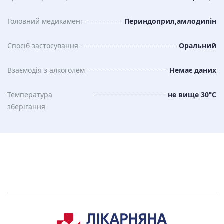
Головний медикамент
Периндоприл,амлодипін
Спосіб застосування
Оральний
Взаємодія з алкоголем
Немає даних
Температура
не вище 30°C
зберiгання