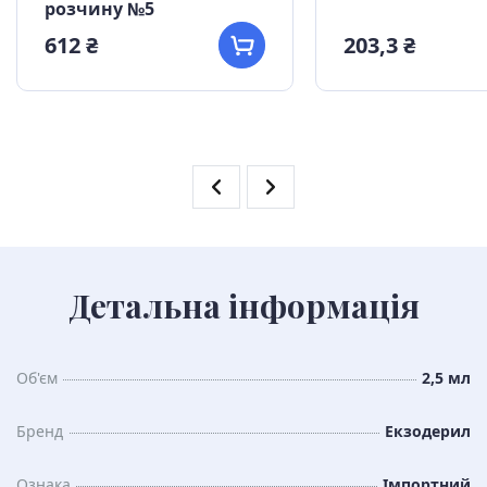
розчину №5
612 ₴
203,3 ₴
Детальна інформація
Об'єм
2,5 мл
Бренд
Екзодерил
Ознака
Імпортний