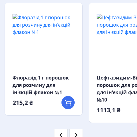
Флоразід 1 г порошок
Цефтазидим-Віс
для розчину для
порошок для р
ін'єкцій флакон №1
для ін'єкцій фл
№10
215,2 ₴
1113,1 ₴