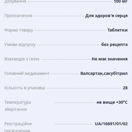
Дозування
100 мг
Призначення
Для здоров'я серця
Форма товару
Таблетки
Умови відпуску
без рецепта
Взаємодія з їжею
Не має значення
Головний медикамент
Валсартан,сакубітрил
Кількість в упаковці
28
Температура
не вище +30°С
зберiгання
Реєстраційне
UA/16691/01/02
посвідчення