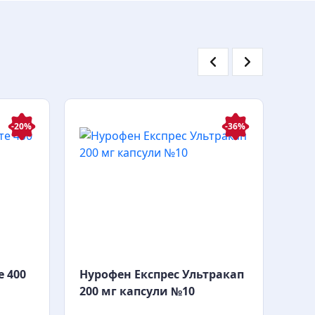
-20%
-36%
е 400
Нурофен Експрес Ультракап
Ібу
200 мг капсули №10
кап