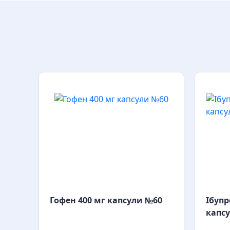
и
Гофен 400 мг капсули №60
Ібупр
капс