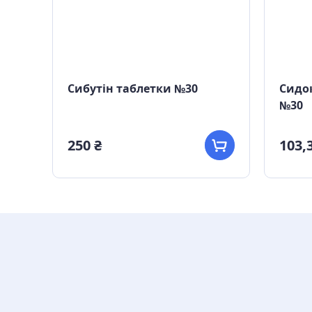
Сибутін таблетки №30
Сидок
№30
250 ₴
103,3