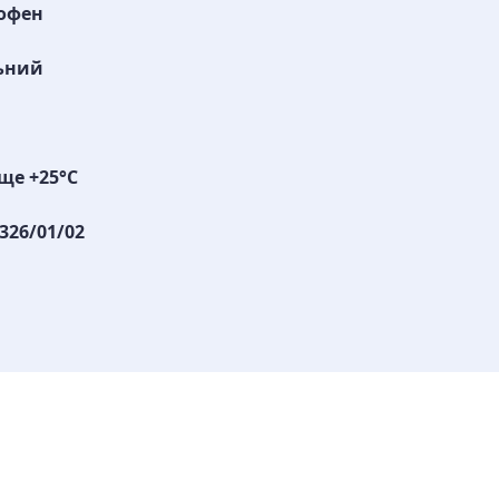
офен
ьний
ще +25°С
326/01/02