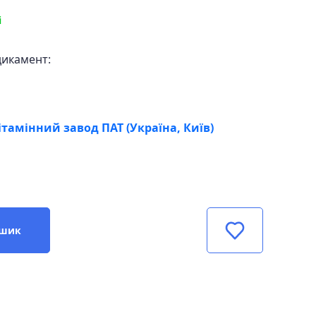
і
дикамент:
ітамінний завод ПАТ (Україна, Київ)
ошик