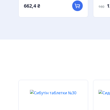
662,4 ₴
1
160