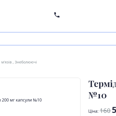
а м'язів , Знеболюючі
Термі
№10
5
160
Ціна: