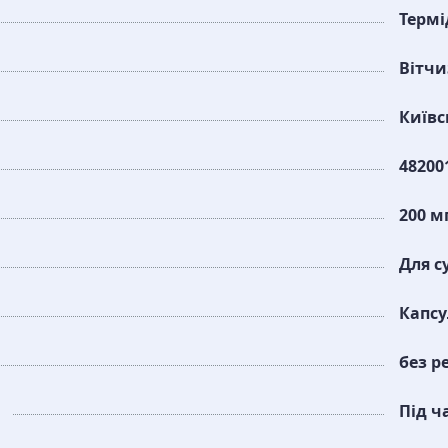
Термі
Вітч
Київс
48200
200 м
Для с
Капс
без р
Під ч