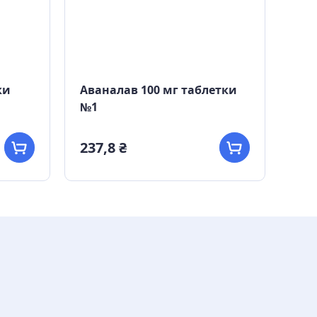
ки
Аваналав 100 мг таблетки
Дек
№1
таб
237,8 ₴
150