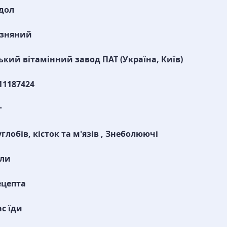
дол
изняний
ький вітамінний завод ПАТ (Україна, Київ)
11187424
г
углобів, кісток та м'язів , Знеболюючі
ули
ецепта
ас їди