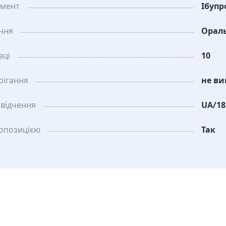
амент
Ібупр
ання
Орал
вці
10
рiгання
не ви
свідчення
UA/18
ропозицією
Так