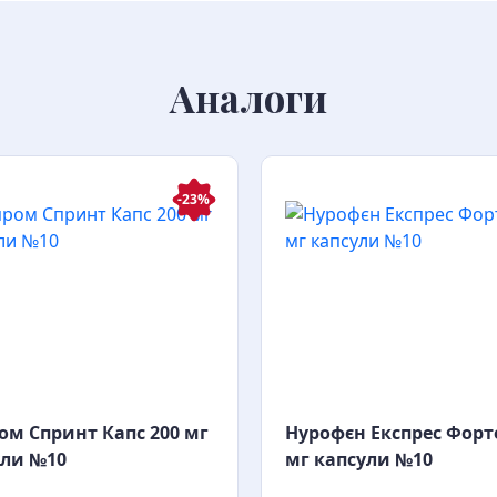
Аналоги
-23%
ом Спринт Капс 200 мг
Нурофєн Експрес Форт
ули №10
мг капсули №10