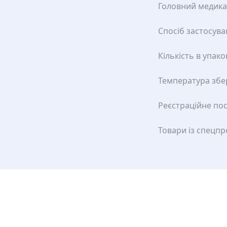
Головний медик
Спосіб застосув
Кількість в упако
Температура збе
Реєстраційне по
Товари із спецп