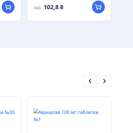
102,8 ₴
160
160