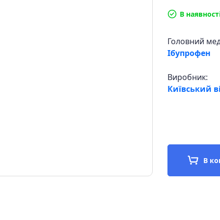
В наявност
Головний ме
Ібупрофен
Виробник:
Київський в
В к