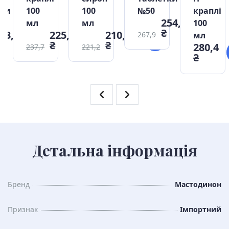
тки
100
100
№50
краплі
254,51
мл
мл
100
₴
63,2
225,82
210,14
267,9
мл
₴
₴
280,4
237,7
221,2
₴
Детальна інформація
Бренд
Мастодинон
Признак
Імпортний