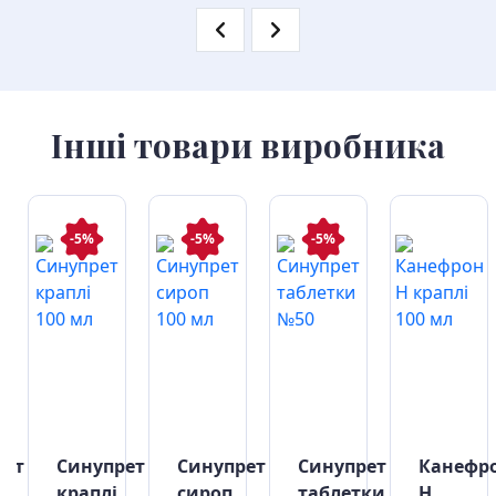
Інші товари виробника
-5%
-5%
-5%
рет
Синупрет
Синупрет
Синупрет
Канефр
краплі
сироп
таблетки
Н