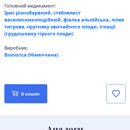
Головний медикамент:
Ірис різнобарвний, стеблелист
василисникоподібний, фіалка альпійська, лілея
тигрова, прутняку звичайного плоди, ігнації
(грудошнику гіркого плоди)
Виробник:
Bionorica (Німеччина)
В кошик
Аналоги