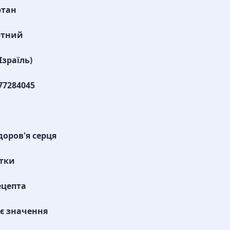
ртан
ртний
Ізраїль)
77284045
доров'я серця
тки
ецепта
є значення