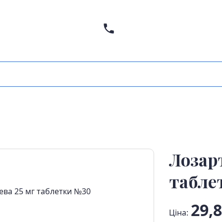
Лозар
табле
29,8
Ціна: