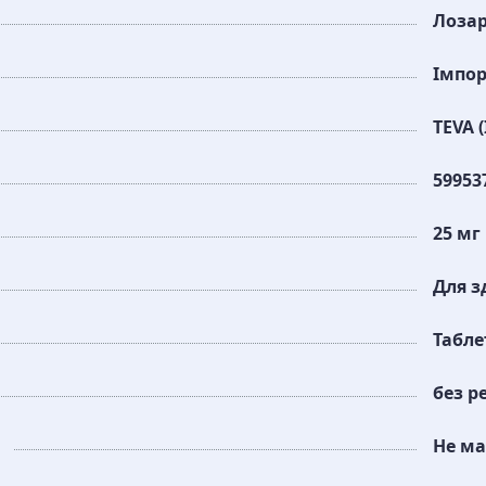
Лоза
Імпо
TEVA (
59953
25 мг
Для з
Табле
без р
Не ма