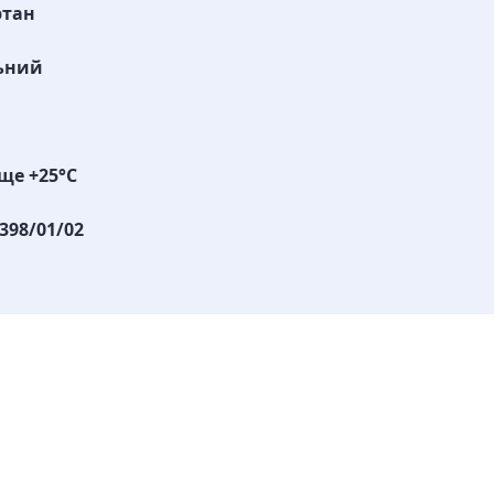
ртан
ьний
ще +25°С
398/01/02