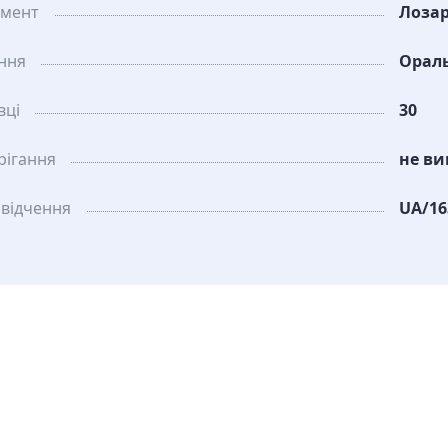
амент
Лоза
ання
Орал
вці
30
рiгання
не ви
свідчення
UA/16