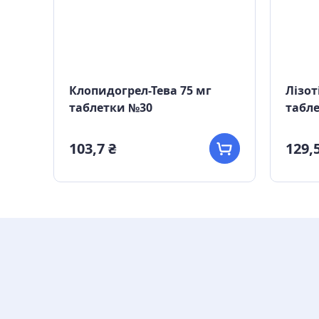
Клопидогрел-Тева 75 мг
Лізот
таблетки №30
табл
103,7 ₴
129,5