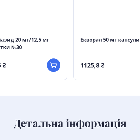
іазид 20 мг/12,5 мг
Екворал 50 мг капсул
етки №30
 ₴
1125,8 ₴
Детальна інформація