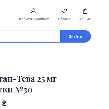
Особистий кабінет
Обране
Кошик
Знайти
тан-Тева 25 мг
тки №30
 ₴