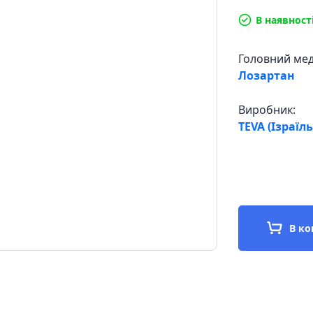
В наявност
Головний ме
Лозартан
Виробник:
TEVA (Ізраїль
В к