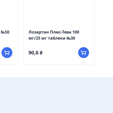
и №50
Лозартан Плюс-Тева 100
Ліз
мг/25 мг таблеки №30
таб
90,6 ₴
103