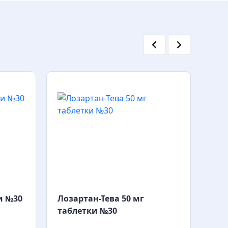
и №30
Лозартан-Тева 50 мг
Лоз
таблетки №30
таб