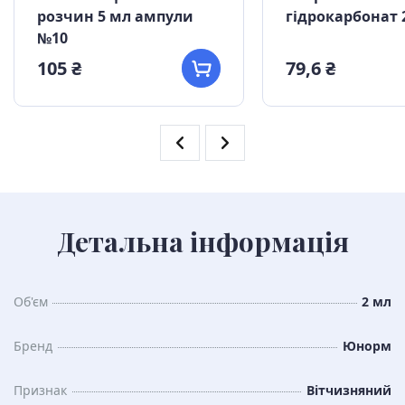
розчин 5 мл ампули
гідрокарбонат 
№10
105 ₴
79,6 ₴
Детальна інформація
Об'єм
2 мл
Бренд
Юнорм
Признак
Вітчизняний