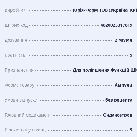
Виробник
Юрія-Фарм ТОВ (Україна, Киї
Штрих-код
4820023317819
Дозування
2 мг/мл
Кратність
5
Призначення
Для поліпшення функцій Ш
Форма товару
Ампули
Умови відпуску
без рецепта
Головний медикамент
Ондансетрон
Кількість в упаковці
5