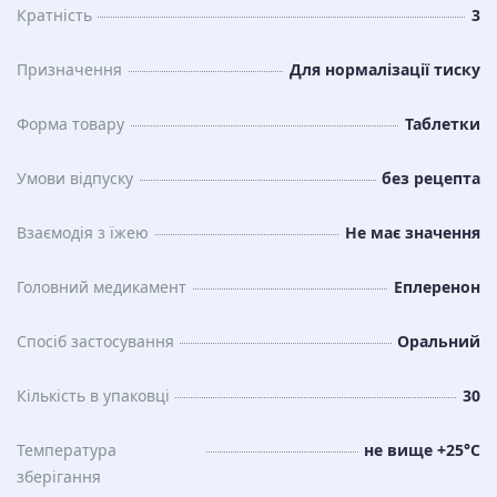
Кратність
3
Призначення
Для нормалізації тиску
Форма товару
Таблетки
Умови відпуску
без рецепта
Взаємодія з їжею
Не має значення
Головний медикамент
Еплеренон
Спосіб застосування
Оральний
Кількість в упаковці
30
Температура
не вище +25°С
зберiгання