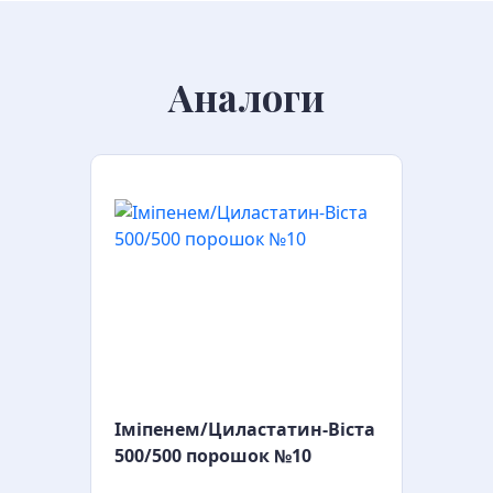
Аналоги
Іміпенем/Циластатин-Віста
500/500 порошок №10