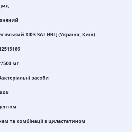
ацид
изняний
гівський ХФЗ ЗАТ НВЦ (Україна, Київ)
12515166
г/500 мг
актеріальні засоби
шок
цептом
нем та комбінації з циластатином