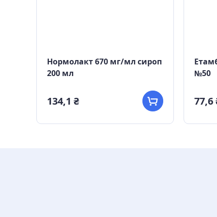
00
Нормолакт 670 мг/мл сироп
Етамб
200 мл
№50
134,1 ₴
77,6 