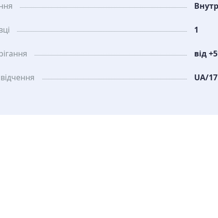
ання
Внут
вці
1
рiгання
від +5
свідчення
UA/17