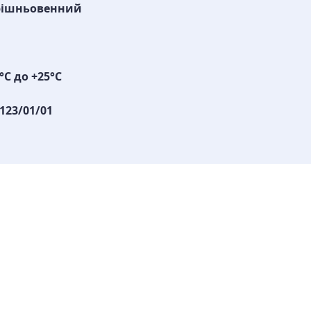
рішньовенний
°С до +25°С
123/01/01