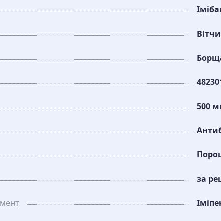
Іміб
Вітч
Борща
48230
500 м
Антиб
Поро
за ре
амент
Іміпе