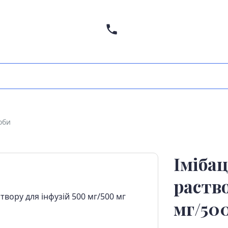
оби
Іміба
раство
мг/50