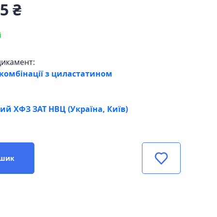
5 ₴
і
дикамент:
 комбінації з циластатином
ий ХФЗ ЗАТ НВЦ (Україна, Київ)
ошик