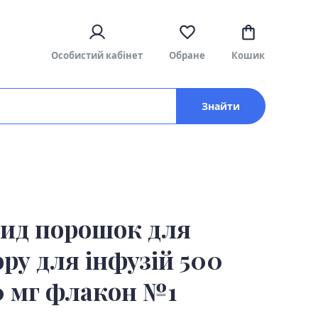
Особистий кабінет
Обране
Кошик
Знайти
цид порошок для
ру для інфузій 500
0 мг флакон №1