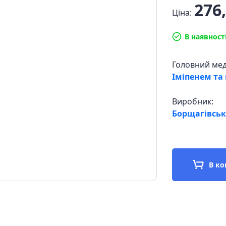
276,
Ціна:
В наявност
Головний ме
Іміпенем та
Виробник:
Борщагівськ
В к