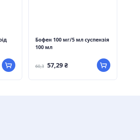
рід
Бофен 100 мг/5 мл суспензія
Цик
100 мл
№4
57,29 ₴
35,
60,3