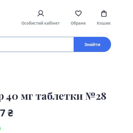
Особистий кабінет
Обране
Кошик
Знайти
р 40 мг таблетки №28
7 ₴
і