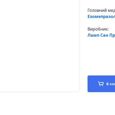
Головний ме
Езомепразо
Виробник:
Ламп Сан Про
В к