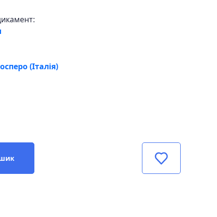
дикамент:
л
сперо (Італія)
ошик