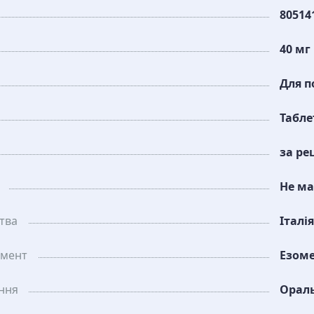
80514
40 мг
Для п
Табле
за ре
Не ма
тва
Італія
амент
Езом
ання
Орал