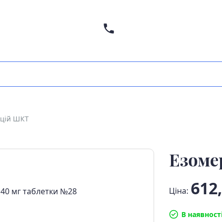
кцій ШКТ
Езоме
612,
Ціна:
В наявност