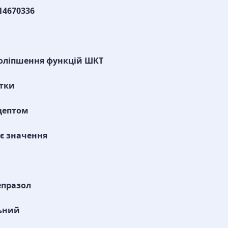
14670336
оліпшення функцій ШКТ
тки
цептом
є значення
епразол
ьний