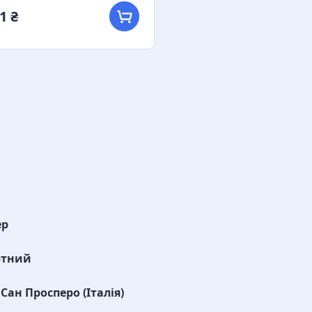
1 ₴
ер
ртний
Сан Просперо (Італія)