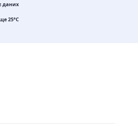
є даних
ще 25°C