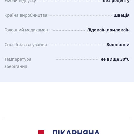
Умови відпуску
без рецепту
Країна виробництва
Швеція
Головний медикамент
Лідокаїн,прилокаїн
Спосіб застосування
Зовнішній
Температура
не вище 30°C
зберiгання