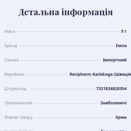
Детальна інформація
Маса
5 г
Бренд
Емла
Ознака
Імпортний
Виробник
Recipharm Karlskoga (Швеція
Штрих-код
7321834820354
Призначення
Знеболюючі
Форма товару
Крем