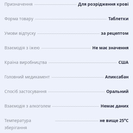
Призначення
Для розрідження крові
Форма товару
Таблетки
Умови відпуску
за рецептом
Взаємодія з їжею
Не має значення
Країна виробництва
США
Головний медикамент
Апиксабан
Спосіб застосування
Оральний
Взаємодія з алкоголем
Немає даних
Температура
не вище 25°C
зберiгання