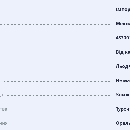
Імпо
Мексм
48200
Від 
Льод
Не ма
ії
Зниж
тва
Туре
ання
Орал