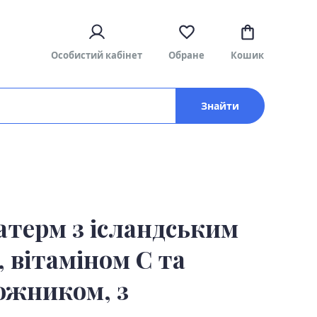
Особистий кабінет
Обране
Кошик
Знайти
атерм з ісландським
 вітаміном С та
ожником, з