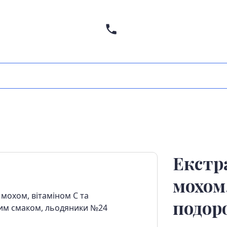
Екстр
мохом,
подор