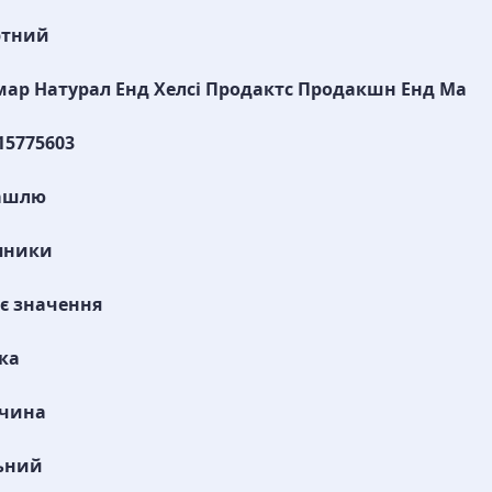
ртний
ар Натурал Енд Хелсі Продактс Продакшн Енд Ма
15775603
кашлю
яники
є значення
ка
ччина
ьний