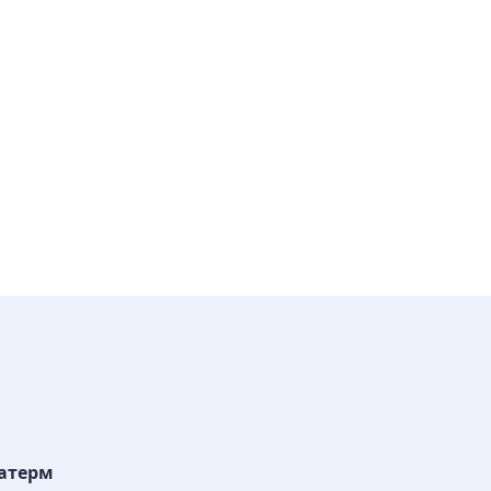
атерм