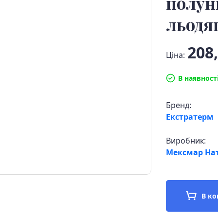
полун
льодя
208,
Ціна:
В наявност
Бренд:
Екстратерм
Виробник:
Мексмар Нат
В к