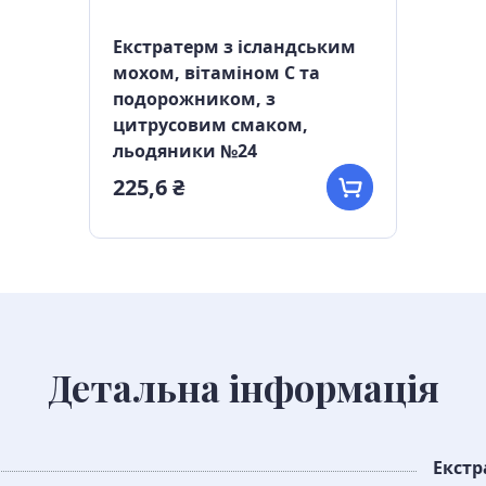
Екстратерм з ісландським
мохом, вітаміном С та
подорожником, з
цитрусовим смаком,
льодяники №24
225,6 ₴
Детальна інформація
Екстр