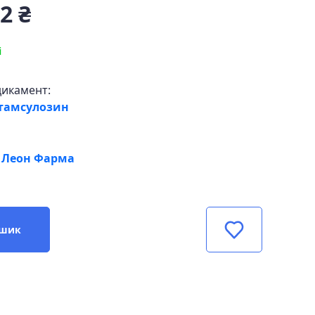
2 ₴
і
дикамент:
,тамсулозин
 Леон Фарма
ошик