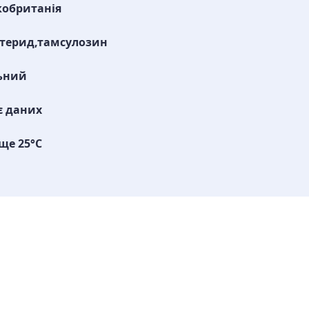
кобританія
терид,тамсулозин
ьний
є даних
ще 25°C