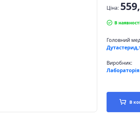
559,
Ціна:
В наявност
Головний ме
Дутастерид
Виробник:
Лабораторія
В к