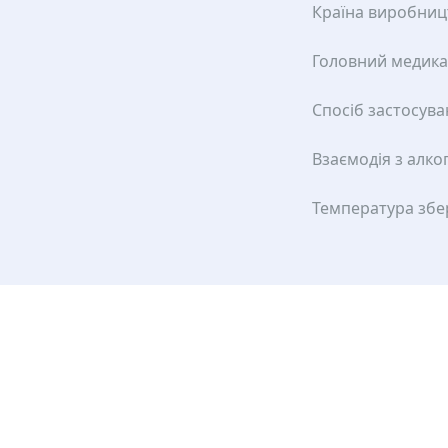
Країна виробниц
Головний медик
Спосіб застосув
Взаємодія з алко
Температура збе