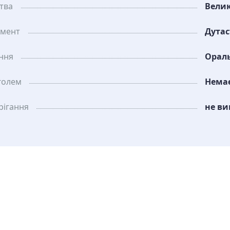
тва
Вели
амент
Дутас
ання
Орал
голем
Нема
рiгання
не ви