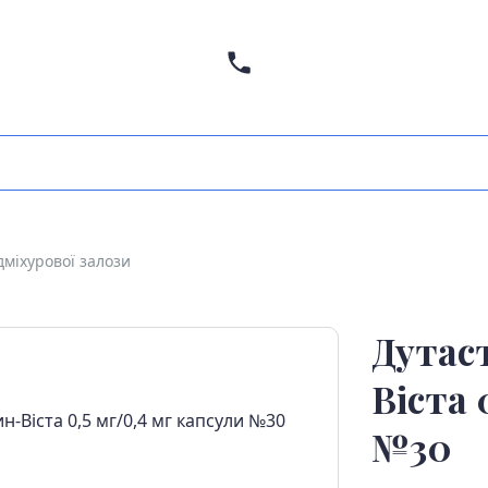
дміхурової залози
Дутас
Віста 
№30