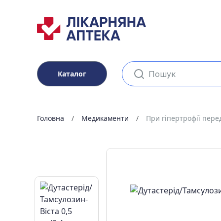
Каталог
Головна
Медикаменти
При гіпертрофії пере