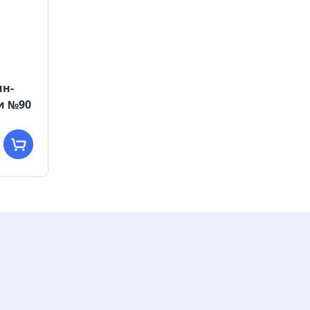
ин-
ли №90