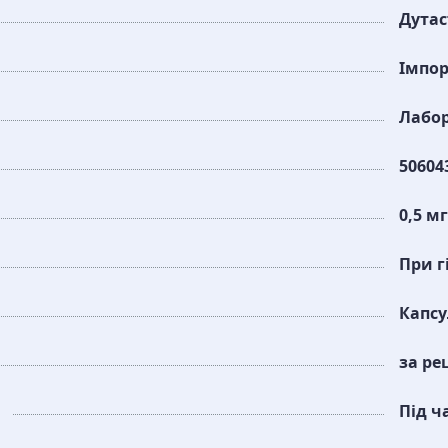
Дута
Імпо
Лабор
50604
0,5 мг
При г
Капс
за ре
Під ч