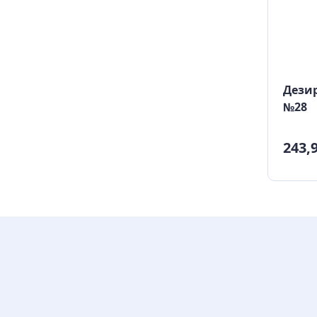
Дезир
№28
243,9