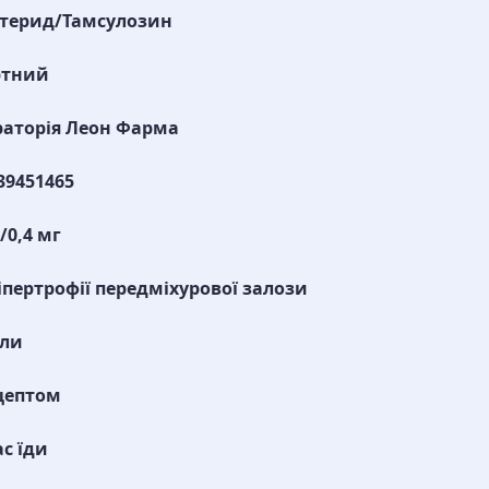
стерид/Тамсулозин
ртний
аторія Леон Фарма
39451465
/0,4 мг
іпертрофії передміхурової залози
ули
цептом
ас їди