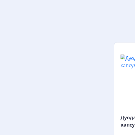
Дуода
капс