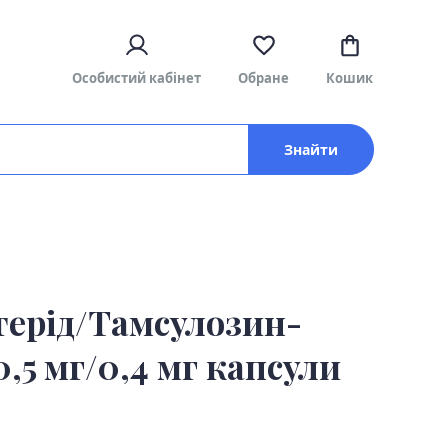
Особистий кабінет
Обране
Кошик
Знайти
терід/Тамсулозин-
0,5 мг/0,4 мг капсули