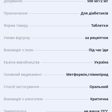
Дозування
500 мг/2 мг
Призначення
Для діабетиків
Форма товару
Таблетки
Умови відпуску
за рецептом
Взаємодія з їжею
Під час їди
Країна виробництва
Україна
Головний медикамент
Метформін,глімепірид
Спосіб застосування
Оральний
Взаємодія з алкоголем
Критична
Температура
не вище 25°C