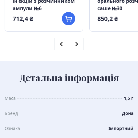
ін'єкцій з розчинником
орального роз
ампули №6
саше №30
712,4 ₴
850,2 ₴
Детальна інформація
Маса
1,5 г
Бренд
Дона
Ознака
Імпортний