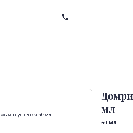
Домрид
мл
60 мл