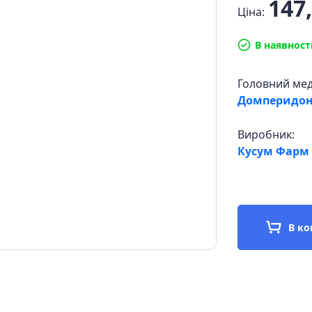
147,
Ціна:
В наявност
Головний ме
Домперидо
Виробник:
Кусум Фарм 
В к