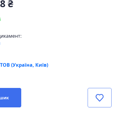
8 ₴
і
дикамент:
н
ТОВ (Україна, Київ)
ошик