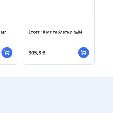
 мг
Етсет 10 мг таблетки №84
Кло
305,8 ₴
45,