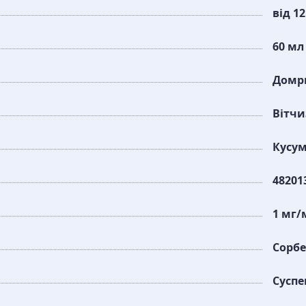
від 12
60 мл
Домр
Вітч
Кусум
48201
1 мг/
Сорб
Суспе