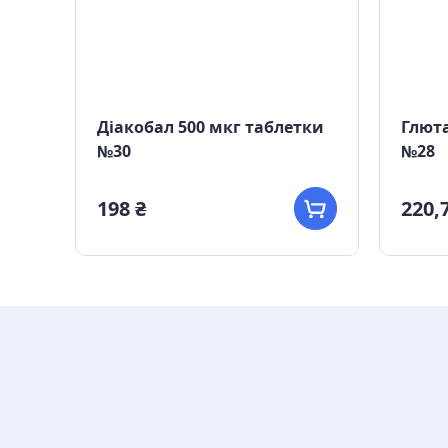
100
Діакобал 500 мкг таблетки
Глюта
№30
№28
198 ₴
220,7