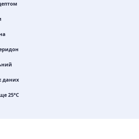
цептом
и
на
еридон
ьний
є даних
ще 25°C