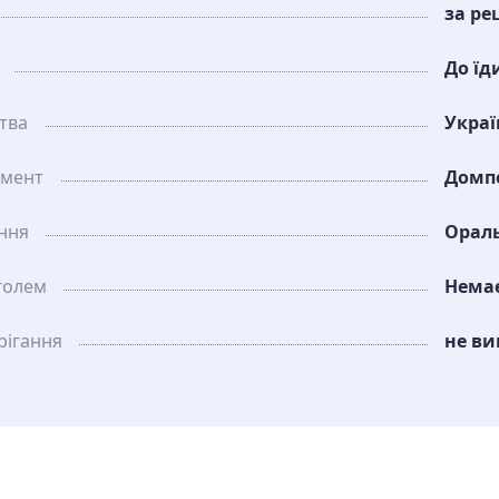
за ре
До їд
тва
Украї
амент
Домп
ання
Орал
голем
Нема
рiгання
не ви