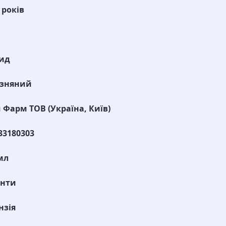
 років
ид
изняний
 Фарм ТОВ (Україна, Київ)
33180303
мл
енти
нзія