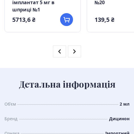
імплантат 5 мг в
№20
шприці №1
5713,6 ₴
139,5 ₴
Детальна інформація
Об'єм
2 мл
Бренд
Дицинон
Ознака
Імпортний