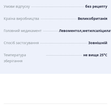
Умови відпуску
без рецепту
Країна виробництва
Великобританія
Головний медикамент
Левоментол,метилсаліцилат
Спосіб застосування
Зовнішній
Температура
не вище 25°C
зберiгання