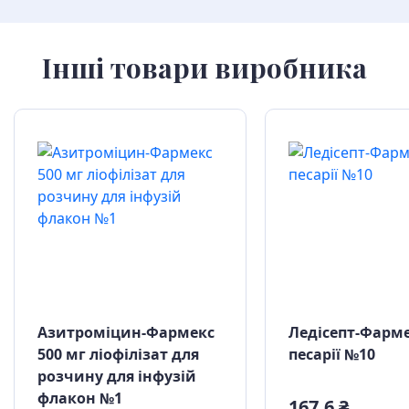
Інші товари виробника
Азитроміцин-Фармекс
Ледісепт-Фарме
500 мг ліофілізат для
песарії №10
розчину для інфузій
флакон №1
167,6 ₴