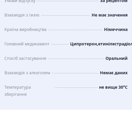
Умови відпуску
за рецептом
Взаємодія з їжею
Не має значення
Країна виробництва
Німеччина
Головний медикамент
Ципротерон,етинілестрадіо
Спосіб застосування
Оральний
Взаємодія з алкоголем
Немає даних
Температура
не вище 30°C
зберiгання