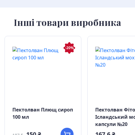
Інші товари виробника
-20%
Пектолван Плющ сироп
Пектолван Фіт
100 мл
Ісландський м
капсули №20
150 ₴
167,6 ₴