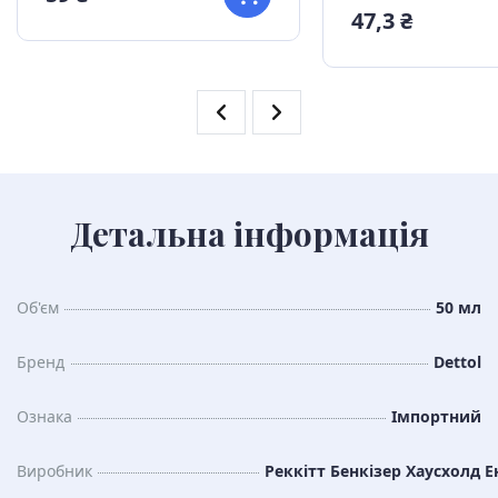
47,3 ₴
Детальна інформація
Об'єм
50 мл
Бренд
Dettol
Ознака
Імпортний
Виробник
Реккітт Бенкізер Хаусхолд Е