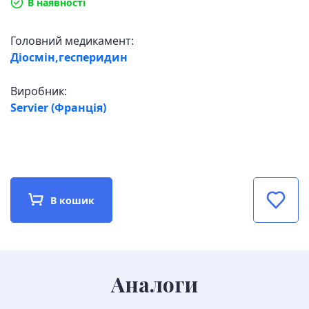
В наявності
Головний медикамент:
Діосмін,гесперидин
Виробник:
Servier (Франція)
В кошик
Аналоги