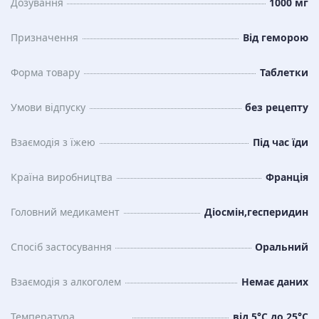
Дозування
1000 мг
Призначення
Від геморою
Форма товару
Таблетки
Умови відпуску
без рецепту
Взаємодія з їжею
Під час їди
Країна виробництва
Франція
Головний медикамент
Діосмін,гесперидин
Спосіб застосування
Оральний
Взаємодія з алкоголем
Немає даних
Температура
від 5°C до 25°C