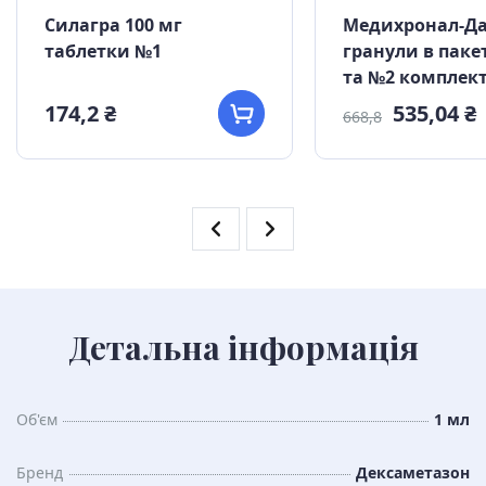
Силагра 100 мг
Медихронал-Д
таблетки №1
гранули в паке
та №2 комплек
174,2 ₴
535,04 ₴
668,8
Детальна інформація
Об'єм
1 мл
Бренд
Дексаметазон