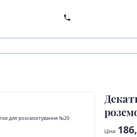
Декат
розсм
186,
Ціна: