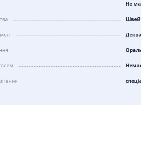
Не ма
тва
Швей
амент
Деква
ання
Орал
голем
Нема
рiгання
спеці