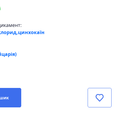
і
дикамент:
хлорид,цинхокаїн
царія)
ошик