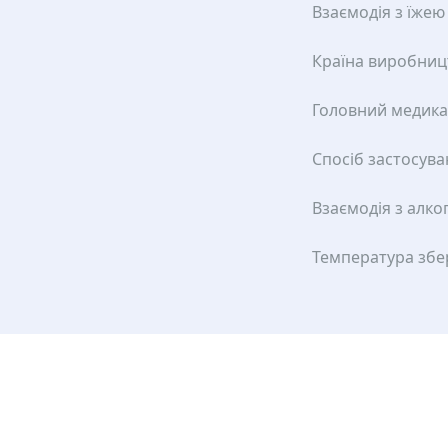
Взаємодія з їжею
Країна виробниц
Головний медик
Спосіб застосув
Взаємодія з алко
Температура збе