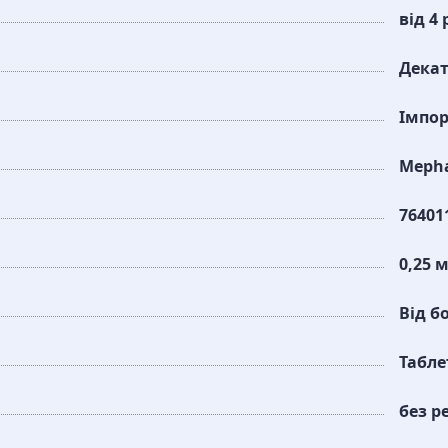
від 4 
Дека
Імпо
Mepha
76401
0,25 
Від б
Табле
без р