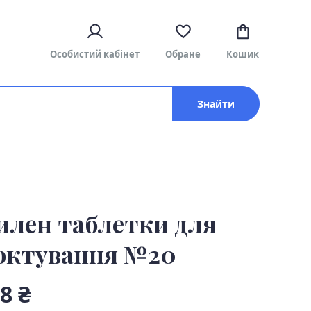
Особистий кабінет
Обране
Кошик
Знайти
илен таблетки для
октування №20
8 ₴