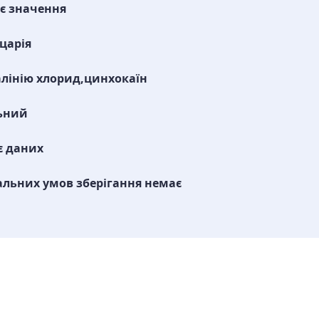
є значення
царія
лінію хлорид,цинхокаїн
ьний
є даних
альних умов зберігання немає