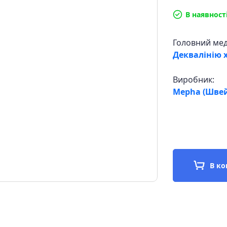
В наявност
Головний ме
Деквалінію 
Виробник:
Mepha (Швей
В к