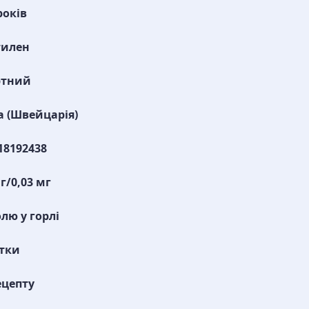
років
тилен
ртний
 (Швейцарія)
18192438
мг/0,03 мг
олю у горлі
тки
ецепту