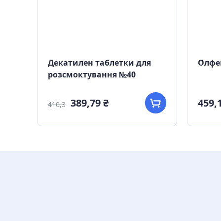
аб
Декатилен таблетки для
Олфен
розсмоктування №40
389,79 ₴
459,1
410,3