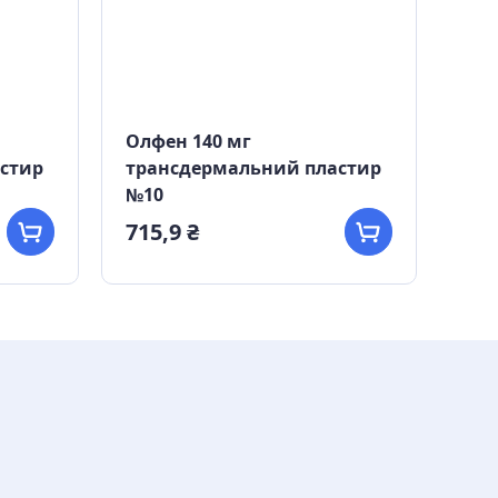
Олфен 140 мг
Олф
стир
трансдермальний пластир
№10
715,9 ₴
180