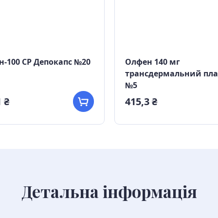
-100 СР Депокапс №20
Олфен 140 мг
трансдермальний пла
№5
 ₴
415,3 ₴
Детальна інформація