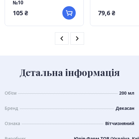
№10
105 ₴
79,6 ₴
Детальна інформація
Об'єм
200 мл
Бренд
Декасан
Ознака
Вітчизняний
Виробник
Юрія-Фарм ТОВ (Україна, Киї