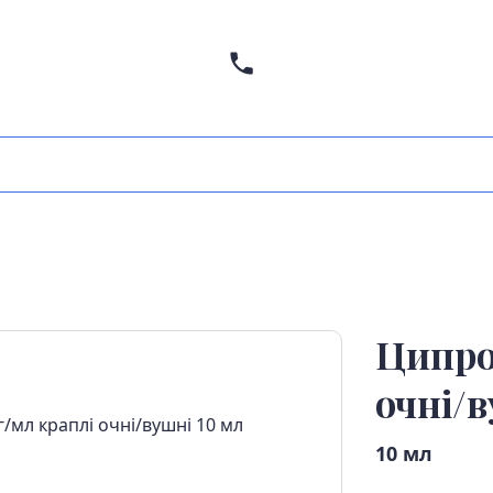
Ципро
очні/в
10 мл