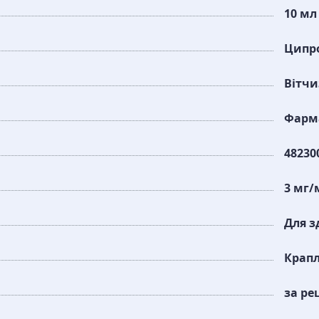
10 мл
Ципр
Вітч
Фарма
48230
3 мг/
Для з
Крапл
за ре