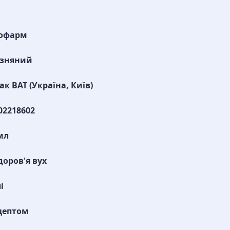
офарм
изняний
к ВАТ (Україна, Київ)
02218602
мл
доров'я вух
і
цептом