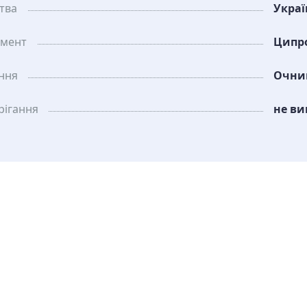
тва
Украї
амент
Ципр
ання
Очни
рiгання
не ви