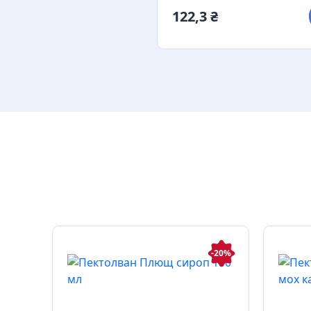
122,3 ₴
-5%
-20%