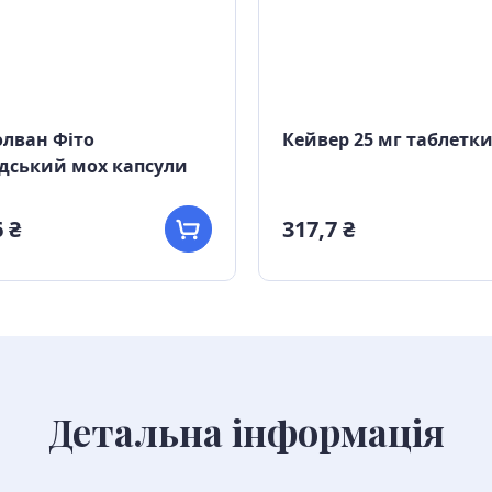
лван Фіто
Кейвер 25 мг таблетк
дський мох капсули
 ₴
317,7 ₴
Детальна інформація