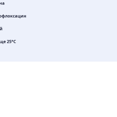
на
офлоксацин
й
ще 25°C