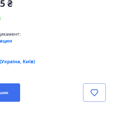
5 ₴
і
дикамент:
сацин
Україна, Київ)
ошик