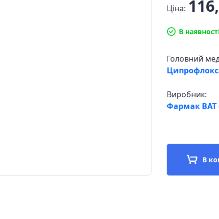
116,
Ціна:
В наявност
Головний ме
Ципрофлок
Виробник:
Фармак ВАТ (
В к