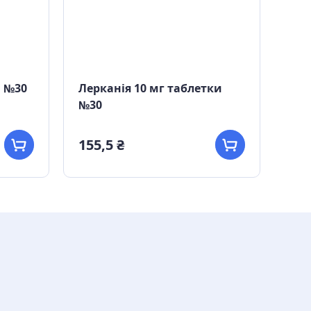
и №30
Лерканія 10 мг таблетки
Лес
№30
кап
155,5 ₴
155