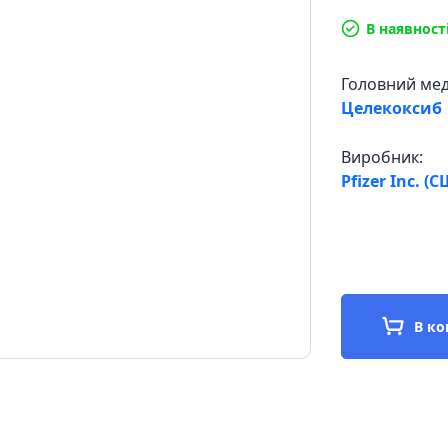
В наявност
Головний ме
Целекоксиб
Виробник:
Pfizer Inc. (
В к