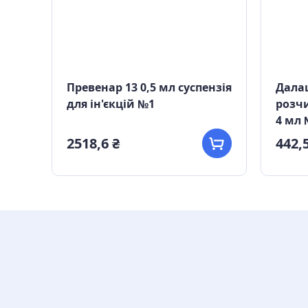
№14
Превенар 13 0,5 мл суспензія
Далац
для ін'єкцій №1
розчи
4 мл 
2518,6 ₴
442,5