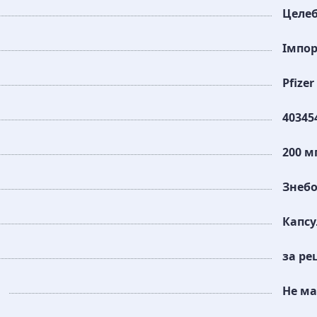
Целеб
Імпо
Pfizer
40345
200 м
Знеб
Капс
за ре
Не ма