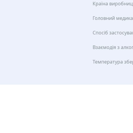
Країна виробниц
Головний медик
Спосіб застосув
Взаємодія з алко
Температура збе