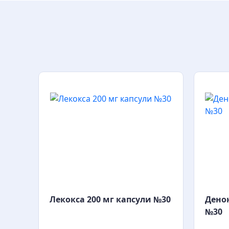
Лекокса 200 мг капсули №30
Денок
№30