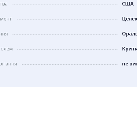
тва
США
амент
Целе
ання
Орал
голем
Крит
рiгання
не ви