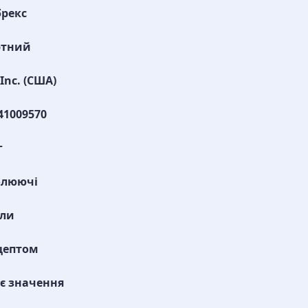
рекс
ртний
 Inc. (США)
41009570
г
олюючі
ули
цептом
є значення