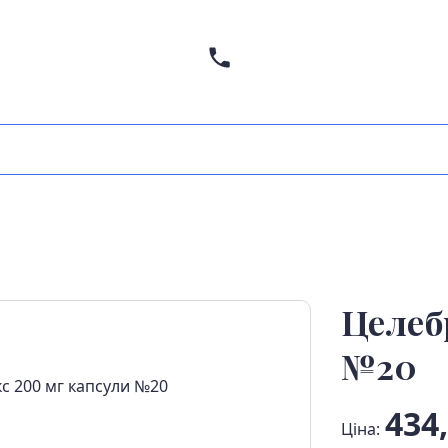
Целеб
№20
434,
Ціна: