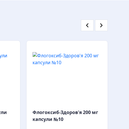
ули
Флогоксиб-Здоров'я 200 мг
Рев
капсули №10
№1