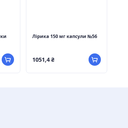
тки
Лірика 150 мг капсули №56
Лір
1051,4 ₴
562