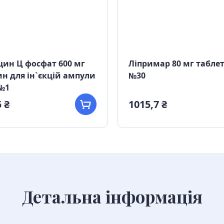
ин Ц фосфат 600 мг
Ліпримар 80 мг табле
н для ін`єкцій ампули
№30
№1
 ₴
1015,7 ₴
Детальна інформація