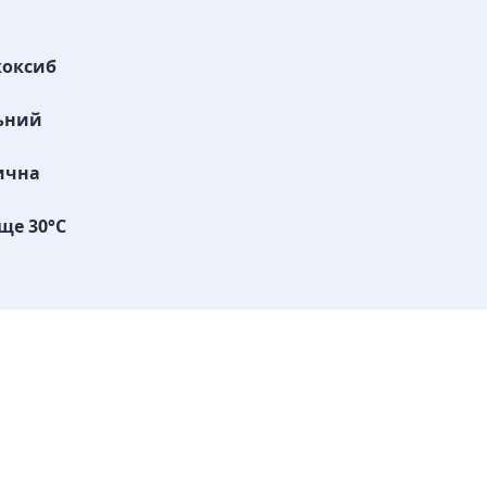
коксиб
ьний
ична
ще 30°C