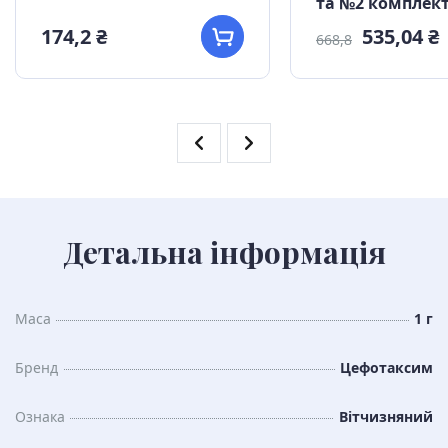
та №2 комплек
174,2 ₴
535,04 ₴
668,8
Детальна інформація
Маса
1 г
Бренд
Цефотаксим
Ознака
Вітчизняний