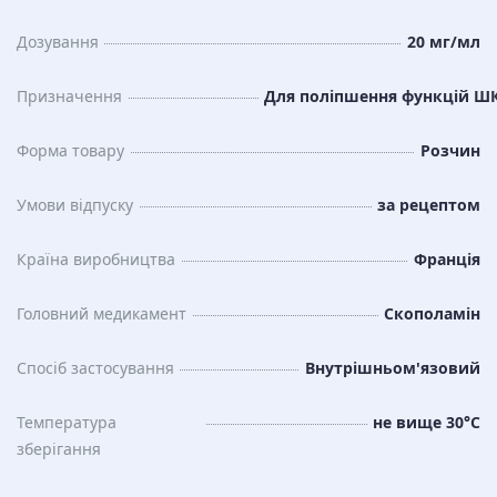
Дозування
20 мг/мл
Призначення
Для поліпшення функцій Ш
Форма товару
Розчин
Умови відпуску
за рецептом
Країна виробництва
Франція
Головний медикамент
Скополамін
Спосіб застосування
Внутрішньом'язовий
Температура
не вище 30°C
зберiгання